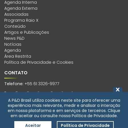
Agenda Interna
Agenda Externa
Associadas
Programa Raio X
Conteúdo
Artigos e Publicações
News P&D
Notícias
Agenda
Área Restrita
Política de Privacidade e Cookies
CONTATO
Telefone:
+55 61 3326-9977
E-mail:
pedbrasil@pedbrasil.org.br
A P&D Brasil utiliza cookies neste site para oferecer uma
Endereço:
experiência mais relevante, medir e analisar a interação
SCS, Quadra 01, Bloco H, Edifício Morro Vermelho, 6º andar,
em nossa plataforma e em serviços de terceiros. Clique
Sala 601 Asa Sul, Brasília-DF, CEP 70399-900
em aceitar ou consulte nossa Política de Privacidade.
Aceitar
Política de Privacidade