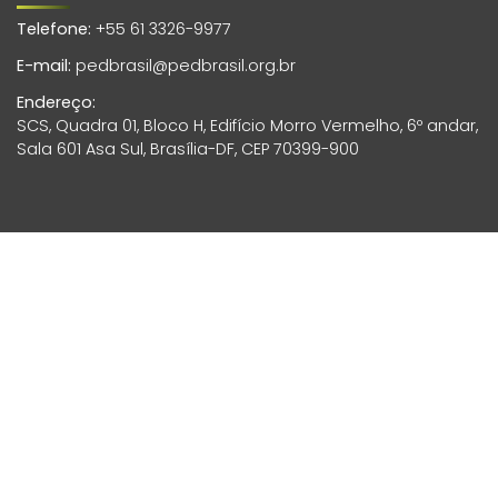
Telefone:
+55 61 3326-9977
E-mail:
pedbrasil@pedbrasil.org.br
Endereço:
SCS, Quadra 01, Bloco H, Edifício Morro Vermelho, 6º andar,
Sala 601 Asa Sul, Brasília-DF, CEP 70399-900