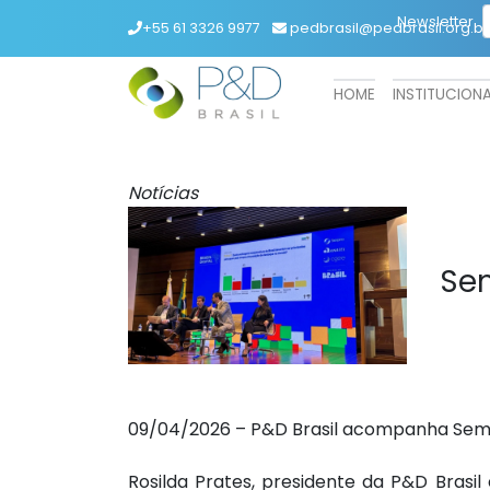
Newsletter
+55 61 3326 9977
pedbrasil@pedbrasil.org.br
HOME
INSTITUCION
Notícias
Sem
09/04/2026 – P&D Brasil acompanha Semin
Rosilda Prates, presidente da P&D Brasil