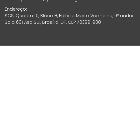
Endereço:
SCS, Quadra 01, Bloco H, Edifício Morro Vermelho, 6º andar,
Sala 601 Asa Sul, Brasília-DF, CEP 70399-900