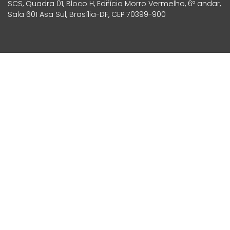
SCS, Quadra 01, Bloco H, Edifício Morro Vermelho, 6º andar,
Sala 601 Asa Sul, Brasília-DF, CEP 70399-900