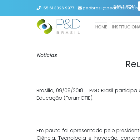
Newsletter
+55 61 3326 9977
pedbrasil@pedbrasil.org.br
HOME
INSTITUCION
Notícias
Re
Brasília, 09/08/2018 – P&D Brasil partic
Educação
(ForumCTIE).
Em pauta foi apresentado pelo president
Ciência, Tecnologia e Inovação, conta