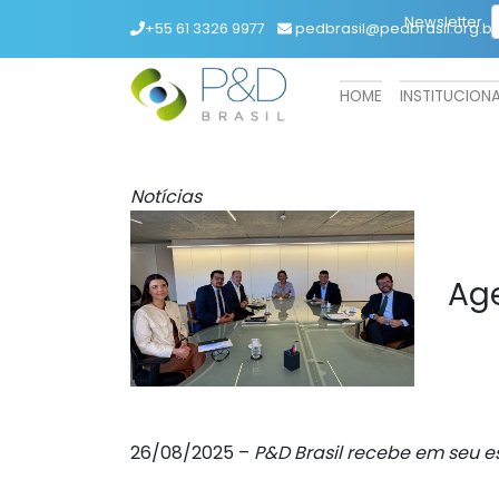
Newsletter
+55 61 3326 9977
pedbrasil@pedbrasil.org.br
HOME
INSTITUCION
Notícias
Age
26/08/2025 –
P&D Brasil recebe em seu es