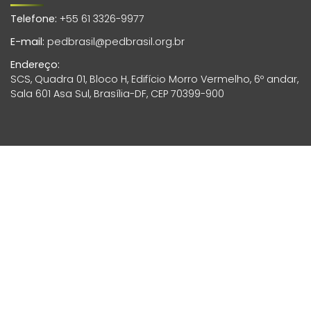
Telefone:
+55 61 3326-9977
E-mail:
pedbrasil@pedbrasil.org.br
Endereço:
SCS, Quadra 01, Bloco H, Edifício Morro Vermelho, 6º andar,
Sala 601 Asa Sul, Brasília-DF, CEP 70399-900