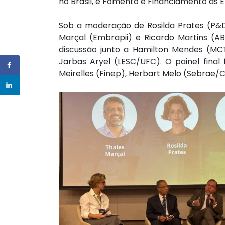
no Brasil, e Fomento e Financiamento às E
Sob a moderação de Rosilda Prates (P&D 
Marçal (Embrapii) e Ricardo Martins (AB
discussão junto a Hamilton Mendes (MCTI
Jarbas Aryel (LESC/UFC). O painel final
Meirelles (Finep), Herbart Melo (Sebrae/