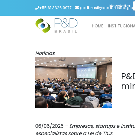
Newsletter
+55 61 3326 9977
pedbrasil@pedbrasil.org.br
HOME
INSTITUCION
Notícias
P&D
mir
06/06/2025 –
Empresas, startups e inst
especialistas sobre a Lei de TICs