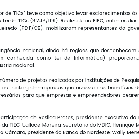
tor de TICs”
teve como objetivo levar esclarecimentos às
Lei de TICs (8.248/1191). Realizado na FIEC, entre os dias
redo (PDT/CE), mobilizaram representantes do governo
rangência nacional, ainda há regiões que desconhecem 
 conhecida como Lei de Informática) proporciona,
stria nacional.
número de projetos realizados por Instituições de Pesqui
 no ranking de empresas que acessam os benefícios da
cessárias para que empresas e empreendedores cearens
rticipação de Rosilda Prates, presidente executiva da 
da FIEC; Uallace Moreira, secretário do MDIC; Henrique Mi
o Câmara, presidente do Banco do Nordeste; Wally Meneze