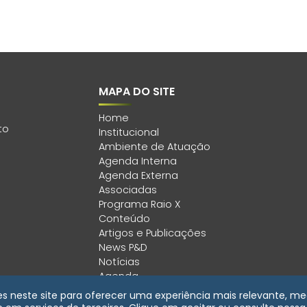
MAPA DO SITE
Home
to
Institucional
Ambiente de Atuação
Agenda Interna
Agenda Externa
Associadas
Programa Raio X
Conteúdo
Artigos e Publicações
News P&D
Notícias
Agenda
Área Restrita
kies neste site para oferecer uma experiência mais relevante, med
Política de Privacidade e Cookies