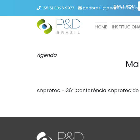
Newsletter
+55 61 3326 9977
pedbrasil@pedbrasil.org.br
HOME
INSTITUCION
Agenda
Ma
Anprotec – 36ª Conferência Anprotec d