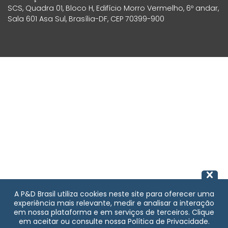
SCS, Quadra 01, Bloco H, Edifício Morro Vermelho, 6º andar,
Sala 601 Asa Sul, Brasília-DF, CEP 70399-900
A P&D Brasil utiliza cookies neste site para oferecer uma
experiência mais relevante, medir e analisar a interação
em nossa plataforma e em serviços de terceiros. Clique
em aceitar ou consulte nossa Política de Privacidade.