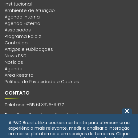
Institucional
Ambiente de Atuação
Agenda Interna
Agenda Externa
Associadas
Programa Raio X
Conteúdo
Artigos e Publicações
News P&D
Notícias
Agenda
Área Restrita
Política de Privacidade e Cookies
CONTATO
Telefone:
+55 61 3326-9977
E-mail:
pedbrasil@pedbrasil.org.br
A P&D Brasil utiliza cookies neste site para oferecer uma
Endereço:
experiência mais relevante, medir e analisar a interação
SCS, Quadra 01, Bloco H, Edifício Morro Vermelho, 6º andar,
em nossa plataforma e em serviços de terceiros. Clique
Sala 601 Asa Sul, Brasília-DF, CEP 70399-900