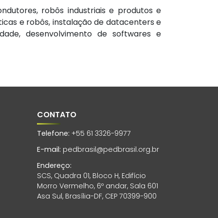
dutores, robôs industriais e produtos e
ticas e robôs, instalação de datacenters e
idade, desenvolvimento de softwares e
CONTATO
Telefone:
+55 61 3326-9977
E-mail:
pedbrasil@pedbrasil.org.br
Endereço:
SCS, Quadra 01, Bloco H, Edifício
Morro Vermelho, 6º andar, Sala 601
Asa Sul, Brasília-DF, CEP 70399-900