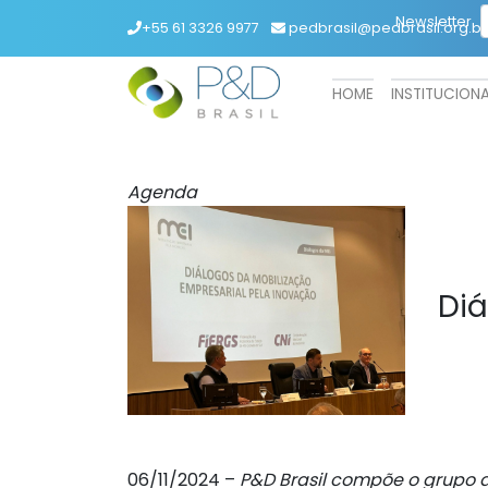
Newsletter
+55 61 3326 9977
pedbrasil@pedbrasil.org.br
HOME
INSTITUCION
Agenda
Diá
06/11/2024 –
P&D Brasil compõe o grupo 