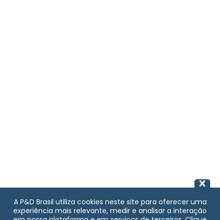
A P&D Brasil utiliza cookies neste site para oferecer uma
experiência mais relevante, medir e analisar a interação
em nossa plataforma e em serviços de terceiros. Clique