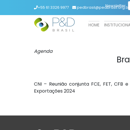
Newsletter
+55 61 3326 9977
pedbrasil@pedbrasil.org.br
HOME
INSTITUCION
Agenda
Bra
CNI – Reunião conjunta FCE, FET, CFB 
Exportações 2024