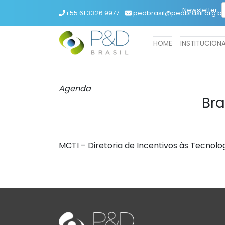
Newsletter
+55 61 3326 9977
pedbrasil@pedbrasil.org.br
HOME
INSTITUCION
Agenda
Bra
MCTI – Diretoria de Incentivos às Tecnolog