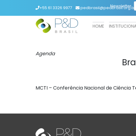
Newsletter
+55 61 3326 9977
pedbrasil@pedbrasil.org.br
HOME
INSTITUCION
Agenda
Bra
MCTI – Conferência Nacional de Ciência T