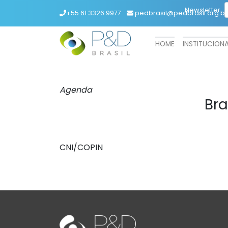
Newsletter
+55 61 3326 9977
pedbrasil@pedbrasil.org.br
HOME
INSTITUCION
Agenda
Bra
CNI/COPIN