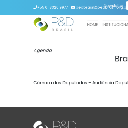
Newsletter
+55 61 3326 9977
pedbrasil@pedbrasil.org.br
HOME
INSTITUCION
Agenda
Bra
Câmara dos Deputados – Audiência Depu