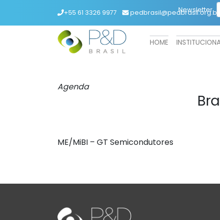
Newsletter
+55 61 3326 9977
pedbrasil@pedbrasil.org.br
HOME
INSTITUCION
Agenda
Bra
ME/MiBI – GT Semicondutores