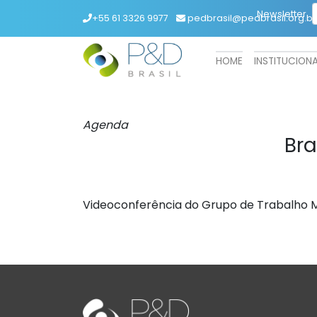
Newsletter
+55 61 3326 9977
pedbrasil@pedbrasil.org.br
HOME
INSTITUCION
Agenda
Bra
Videoconferência do Grupo de Trabalho M