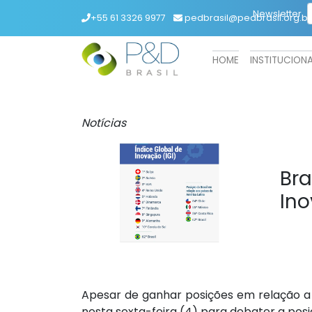
Newsletter
+55 61 3326 9977
pedbrasil@pedbrasil.org.br
HOME
INSTITUCION
Notícias
Bra
Ino
Apesar de ganhar posições em relação a 
nesta sexta-feira (4) para debater a posi