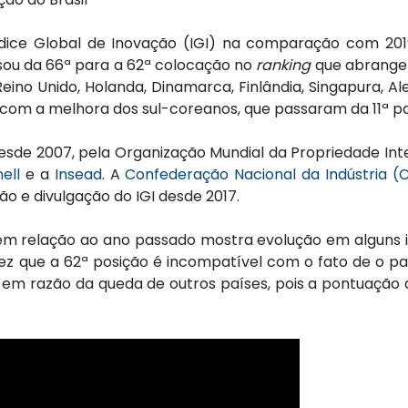
ndice Global de Inovação (IGI) na comparação com 201
sou da 66ª para a 62ª colocação no
ranking
que abrange 
 Reino Unido, Holanda, Dinamarca, Finlândia, Singapura, A
 com a melhora dos sul-coreanos, que passaram da 11ª pa
desde 2007, pela Organização Mundial da Propriedade Int
ell
e a
Insead
. A
Confederação Nacional da Indústria (C
ão e divulgação do IGI desde 2017.
il em relação ao ano passado mostra evolução em algun
 que a 62ª posição é incompatível com o fato de o pa
em razão da queda de outros países, pois a pontuação 