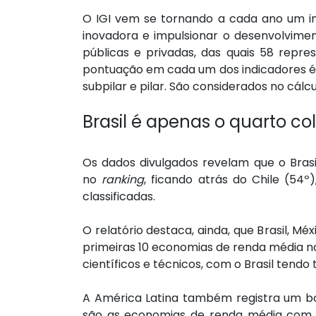
O IGI vem se tornando a cada ano um ins
inovadora e impulsionar o desenvolvim
públicas e privadas, das quais 58 repr
pontuação em cada um dos indicadores é
subpilar e pilar. São considerados no cál
Brasil é apenas o quarto c
Os dados divulgados revelam que o Bras
no
ranking
, ficando atrás do Chile (54
classificadas.
O relatório destaca, ainda, que Brasil, 
primeiras 10 economias de renda média no c
científicos e técnicos, com o Brasil te
A América Latina também registra um bo
são as economias de renda média com m