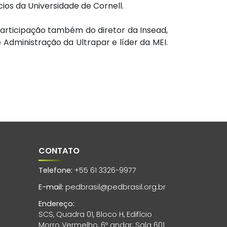
ios da Universidade de Cornell.
articipação também do diretor da Insead,
dministração da Ultrapar e líder da MEI.
CONTATO
Telefone:
+55 61 3326-9977
E-mail:
pedbrasil@pedbrasil.org.br
Endereço:
SCS, Quadra 01, Bloco H, Edifício
Morro Vermelho, 6º andar, Sala 601