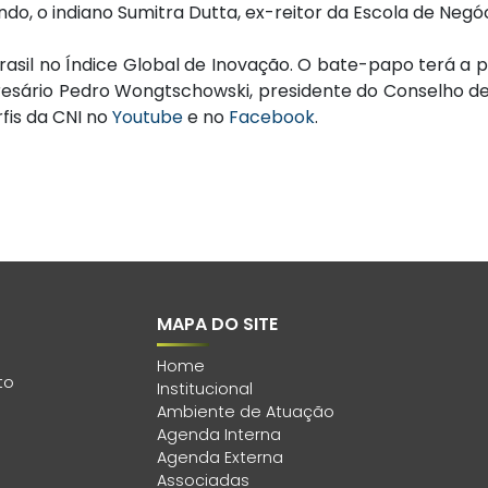
o, o indiano Sumitra Dutta, ex-reitor da Escola de Negóc
asil no Índice Global de Inovação. O bate-papo terá a p
esário Pedro Wongtschowski, presidente do Conselho de A
fis da CNI no
Youtube
e no
Facebook
.
MAPA DO SITE
Home
to
Institucional
Ambiente de Atuação
Agenda Interna
Agenda Externa
Associadas