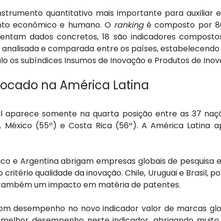
trumento quantitativo mais importante para auxiliar em
ento econômico e humano. O
ranking
é composto por 80 
esentam dados concretos, 18 são indicadores composto
 analisada e comparada entre os países, estabelecendo
culo os subíndices Insumos de Inovação e Produtos de Inov
olocado na América Latina
il aparece somente na quarta posição entre as 37 naçõ
º), México (55º) e Costa Rica (56º). A América Latin
México e Argentina abrigam empresas globais de pesquisa
ritério qualidade da inovação. Chile, Uruguai e Brasil, po
ndo também um impacto em matéria de patentes.
m desempenho no novo indicador valor de marcas globai
elhor desempenho neste indicador, abrigando muito 