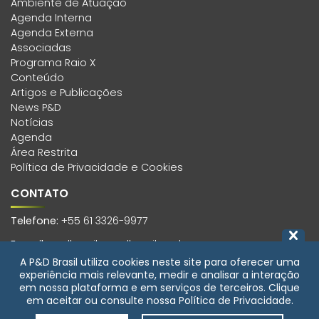
Ambiente de Atuação
Agenda Interna
Agenda Externa
Associadas
Programa Raio X
Conteúdo
Artigos e Publicações
News P&D
Notícias
Agenda
Área Restrita
Política de Privacidade e Cookies
CONTATO
Telefone:
+55 61 3326-9977
E-mail:
pedbrasil@pedbrasil.org.br
A P&D Brasil utiliza cookies neste site para oferecer uma
Endereço:
experiência mais relevante, medir e analisar a interação
SCS, Quadra 01, Bloco H, Edifício Morro Vermelho, 6º andar,
em nossa plataforma e em serviços de terceiros. Clique
Sala 601 Asa Sul, Brasília-DF, CEP 70399-900
em aceitar ou consulte nossa Política de Privacidade.