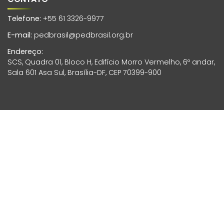
Telefone:
+55 61 3326-9977
E-mail:
pedbrasil@pedbrasil.org.br
Endereço:
SCS, Quadra 01, Bloco H, Edifício Morro Vermelho, 6º andar,
Sala 601 Asa Sul, Brasília-DF, CEP 70399-900