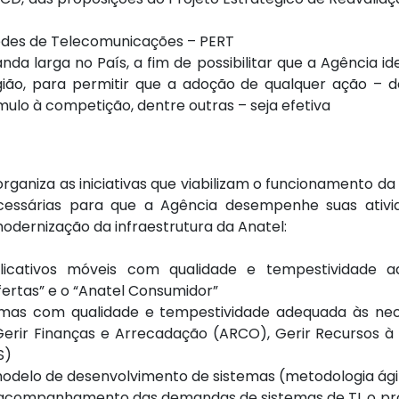
Redes de Telecomunicações – PERT
 larga no País, a fim de possibilitar que a Agência ide
o, para permitir que a adoção de qualquer ação – de
ímulo à competição, dentre outras – seja efetiva
rganiza as iniciativas que viabilizam o funcionamento da 
necessárias para que a Agência desempenhe suas ati
odernização da infraestrutura da Anatel:
plicativos móveis com qualidade e tempestividade 
rtas” e o “Anatel Consumidor”
temas com qualidade e tempestividade adequada às ne
erir Finanças e Arrecadação (ARCO), Gerir Recursos à
S)
modelo de desenvolvimento de sistemas (metodologia ágil
acompanhamento das demandas de sistemas de TI, o pro