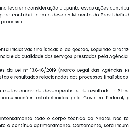
, o Plano leva em consideração o quanto essas ações cont
para contribuir com o desenvolvimento do Brasil defini
 processo.
a iniciativas finalísticas e de gestão, seguindo diretr
cia e da qualidade dos serviços prestados pela Agência 
es da Lei nº 13.848/2019 (Marco Legal das Agências R
s e resultados relacionados aos processos finalísticos e
m metas anuais de desempenho e de resultado, o Plano
lecomunicações estabelecidas pelo Governo Federal,
intensamente todo o corpo técnico da Anatel. Nós t
to e contínuo aprimoramento. Certamente, será insu