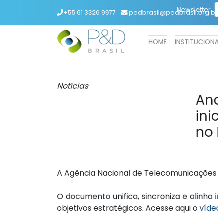
Newsletter
+55 61 3326 9977
pedbrasil@pedbrasil.org.br
HOME
INSTITUCION
Notícias
Ana
ini
no 
A Agência Nacional de Telecomunicações (
O documento unifica, sincroniza e alinh
objetivos estratégicos. Acesse aqui o
víde