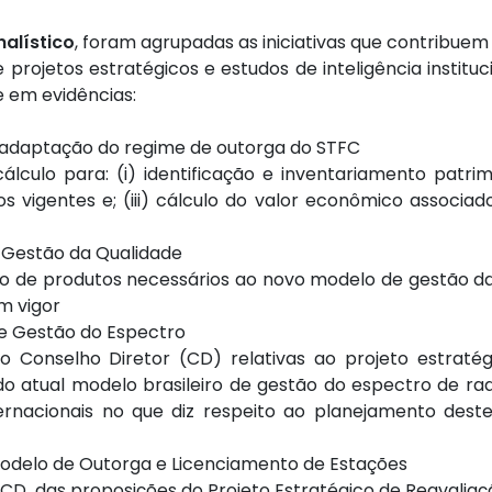
alístico
, foram agrupadas as iniciativas que contribuem
projetos estratégicos e estudos de inteligência institu
 em evidências:
a adaptação do regime de outorga do STFC
lculo para: (i) identificação e inventariamento patrimo
 vigentes e; (iii) cálculo do valor econômico associa
Gestão da Qualidade
ção de produtos necessários ao novo modelo de gestão 
em vigor
e Gestão do Espectro
 Conselho Diretor (CD) relativas ao projeto estraté
do atual modelo brasileiro de gestão do espectro de ra
ternacionais no que diz respeito ao planejamento des
odelo de Outorga e Licenciamento de Estações
D, das proposições do Projeto Estratégico de Reavalia