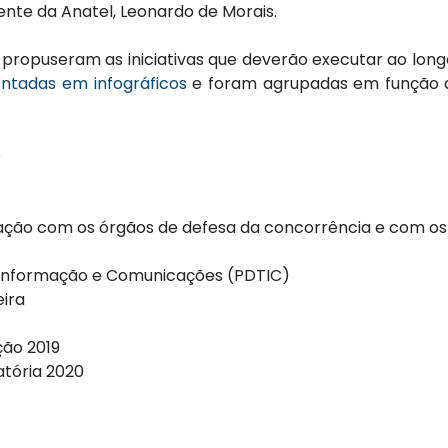
dente da Anatel, Leonardo de Morais.
l propuseram as iniciativas que deverão executar ao long
sentadas em infográficos
e foram agrupadas em função d
o
ão com os órgãos de defesa da concorrência e com os
a Informação e Comunicações (PDTIC)
eira
ção 2019
latória 2020