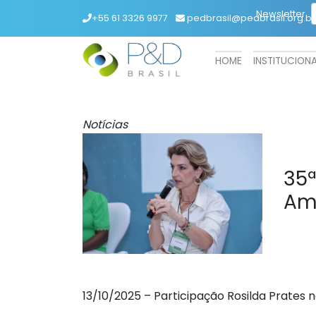
Newsletter
+55 61 3326 9977
pedbrasil@pedbrasil.org.br
HOME
INSTITUCION
Notícias
35
Am
13/10/2025 – Participação Rosilda Prate